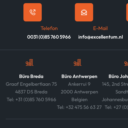
Telefon
E-Mail
0031 (0)85 760 5966
info@excellentum.nl
Büro Breda
Büro Antwerpen
Büro Jo
Graaf Engelbertlaan 75
Ankerrui 9
145, 2nd St
4837 DS Breda
2000 Antwerpen
Sandt
Tel: +31 (0)85 760 5966
Belgien
Johannesbur
Tel: +32 475 56 63 27
Tel: +27 (