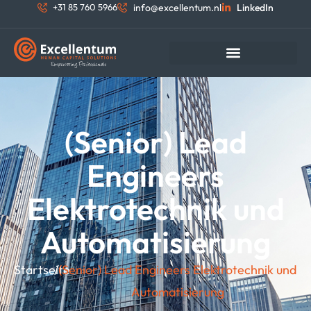
+31 85 760 5966
info@excellentum.nl
LinkedIn
(Senior) Lead
Engineers
Elektrotechnik und
Automatisierung
Startseite
/
(Senior) Lead Engineers Elektrotechnik und
Automatisierung